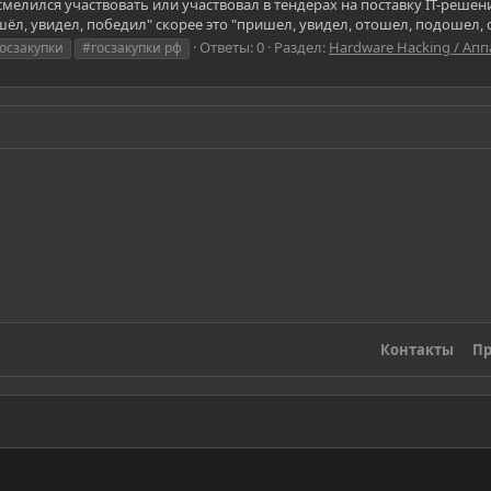
 осмелился участвовать или участвовал в тендерах на поставку IT-реш
ёл, увидел, победил" скорее это "пришел, увидел, отошел, подошел, о
Ответы: 0
Раздел:
Hardware Hacking / Ап
осзакупки
#госзакупки рф
Контакты
Пр