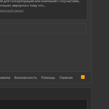
ений для госкорпораций или компаний с госучастием,
тошел, вернулся к тому что...
паратный хакинг
R
авила
Безопасность
Помощь
Главная
S
S