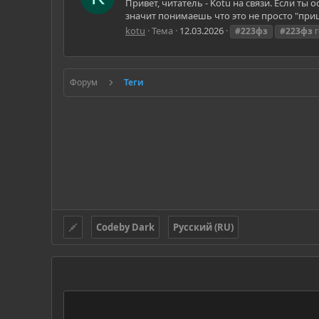
Привет, читатель - Kotu на связи. Если ты
значит понимаешь что это не просто "приш
kotu
Тема
12.03.2026
#223фз
#223фз
г
Форум
Теги
Codeby Dark
Русский (RU)