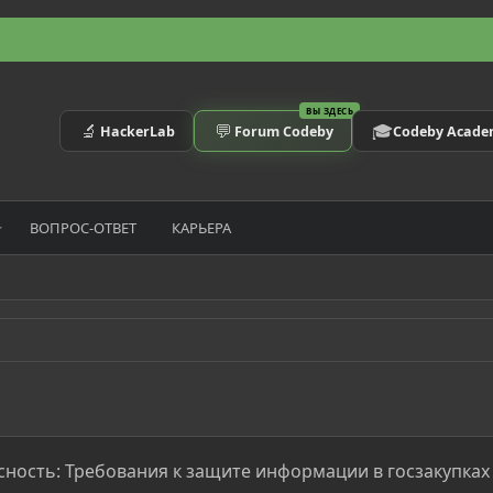
ВЫ ЗДЕСЬ
🔬
💬
🎓
HackerLab
Forum Codeby
Codeby Acad
ВОПРОС-ОТВЕТ
КАРЬЕРА
сность: Требования к защите информации в госзакупках