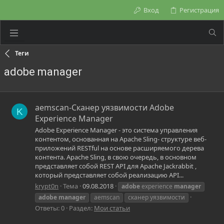
Вход
Регистрация
Теги
adobe manager
aemscan-Сканер уязвимости Adobe
K
Experience Manager
Adobe Experience Manager - это система управления
контентом, основанная на Apache Sling- структуре веб-
приложений RESTful на основе расширяемого дерева
контента. Apache Sling, в свою очередь, в основном
представляет собой REST API для Apache Jackrabbit ,
который представляет собой реализацию API...
krypt0n
Тема
09.08.2018
adobe
experience
manager
adobe
manager
aemscan
сканер уязвимости
Ответы: 0
Раздел:
Мои статьи