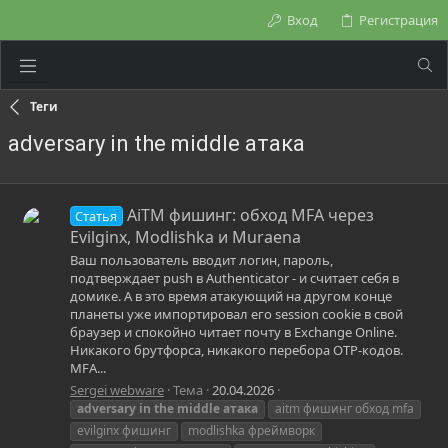
Вход
Регистрация
Теги
adversary in the middle атака
AiTM фишинг: обход MFA через
Статья
Evilginx, Modlishka и Muraena
Ваш пользователь вводит логин, пароль,
подтверждает push в Authenticator - и считает себя в
домике. А в это время атакующий на другом конце
планеты уже импортировал его session cookie в свой
браузер и спокойно читает почту в Exchange Online.
Никакого брутфорса, никакого перебора OTP-кодов.
MFA...
Sergei webware
Тема
20.04.2026
adversary
in
the
middle
атака
aitm фишинг обход mfa
evilginx фишинг
modlishka фреймворк