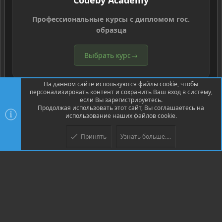
Codeby Academy
Профессиональные курсы с дипломом гос.
образца
Выбрать курс
→
На данном сайте используются файлы cookie, чтобы
персонализировать контент и сохранить Ваш вход в систему,
если Вы зарегистрируетесь.
Продолжая использовать этот сайт, Вы соглашаетесь на
использование наших файлов cookie.
®
Community platform by XenForo
© 2010-2026 XenForo Ltd.
Перевод
®
от Jumuro
Принять
Узнать больше....
Верх
Низ
XenPorta 2 PRO
© Jason Axelrod of
8WAYRUN