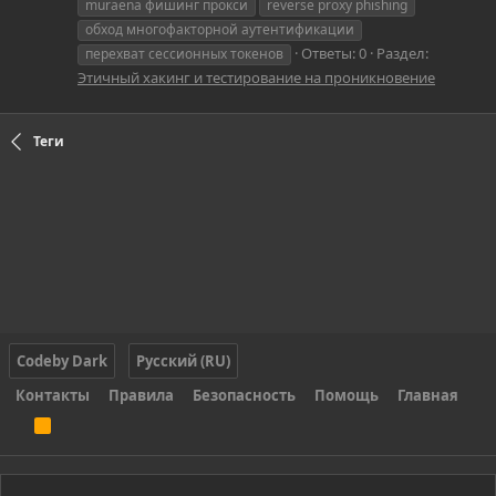
muraena фишинг прокси
reverse proxy phishing
обход многофакторной аутентификации
Ответы: 0
Раздел:
перехват сессионных токенов
Этичный хакинг и тестирование на проникновение
Теги
Codeby Dark
Русский (RU)
Контакты
Правила
Безопасность
Помощь
Главная
R
S
S