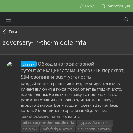
Вход
Регистрация
Теги
adversary-in-the-middle mfa
Обход многофакторной
Статья
аутентификации: атаки через OTP-перехват,
SIM-свопинг и push-усталость
Каждый пентестер рано или поздно упирается в MFA.
Клиент включил двухфакторку, отчёт выглядит чисто,
все довольны. Но вот что я вижу на проектах раз за
разом: MFA защищает ровно один момент - ввод
второго фактора. Всё, что до и после - attack surface,
который большинство организаций даже не...
Sergei webware
Тема
19.04.2026
adversary-in-the-middle
mfa
bypass 2fa методы
evilginx2
mfa
fatigue атака
sim-свопинг атака