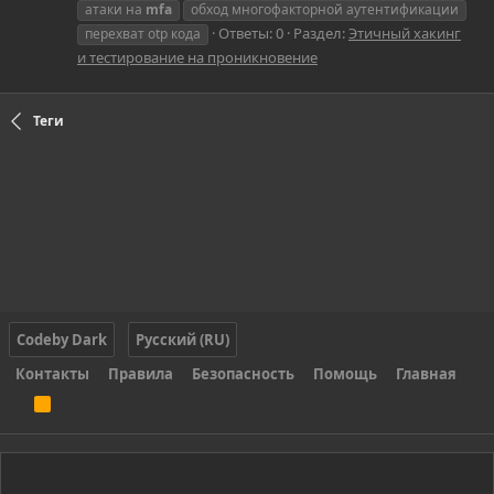
атаки на
mfa
обход многофакторной аутентификации
Ответы: 0
Раздел:
Этичный хакинг
перехват otp кода
и тестирование на проникновение
Теги
Codeby Dark
Русский (RU)
Контакты
Правила
Безопасность
Помощь
Главная
R
S
S