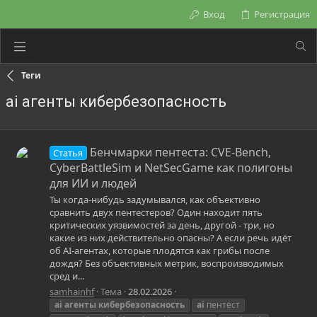
Вход
Регистрация
Теги
ai агенты кибербезопасность
Бенчмарки пентеста: CVE-Bench,
Статья
CyberBattleSim и NetSecGame как полигоны
для ИИ и людей
Ты когда-нибудь задумывался, как объективно
сравнить двух пентестеров? Один находит пять
критических уязвимостей за день, другой - три, но
какие из них действительно опасны? А если речь идёт
об AI-агентах, которые плодятся как грибы после
дождя? Без объективных метрик, воспроизводимых
сред и...
samhainhf
Тема
28.02.2026
ai
агенты
кибербезопасность
ai
пентест