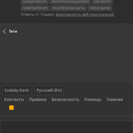
autopenbench
benchmarking pentest
cve-bench
cyberbattlesim
mcp безопасность
netsecgame
Ответы: 0
Раздел:
Безопасность веб-приложений
Теги
Codeby Dark
Русский (RU)
Контакты
Правила
Безопасность
Помощь
Главная
R
S
S