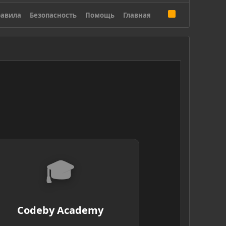
R
авила
Безопасность
Помощь
Главная
S
S
🎓
Codeby Academy