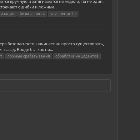
ются вручную и затягиваются на недели, ты не один.
стречают ошибки и ложные...
тизация
безопасность
улучшение ttr
ере безопасности, начинает не просто существовать,
 назад. Вроде бы, как ни...
кт
ложные срабатывания
обработка инцидентов