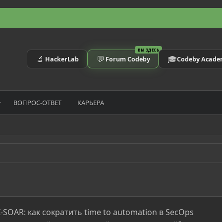
ВЫ ЗДЕСЬ
🔬
💬
🎓
HackerLab
Forum Codeby
Codeby Acad
ВОПРОС-ОТВЕТ
КАРЬЕРА
-SOAR: как сократить time to automation в SecOps