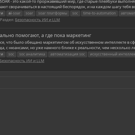
в SOAR - это какой-то проржавевший мир, где старые плейбуки выполня
ают сворачиваться в настоящий беспорядок, и на каждом шагу тебя в
ти
ai
-soar
soar
soar платформы
soc
time-to-automation
автома
Раздел:
Безопасность ИИ и LLM
еально помогают, а где пока маркетинг
се, что было обещано маркетингом об искусственном интеллекте в сф
 да, с нюансами, но уже намного ближе к реальности, чем несколько лет
ти
soc
soc аналитика
автоматизация soc
искусственный интелле
Безопасность ИИ и LLM