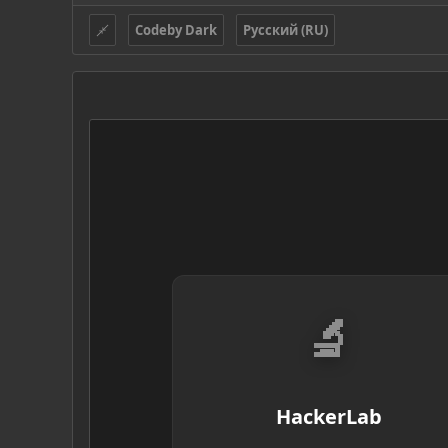
Codeby Dark
Русский (RU)
🔬
HackerLab