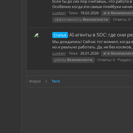
Если ты до сих пор считаешь, что работа 
Особенно когда эти самые плейбуки начин
Luxkerr
Тема
18.02.2026
ai
в
безопаснос
Ответы: 0
эффективность
безопасности
AI-агенты в SOC: где они р
Статья
Мы дождались! Сейчас тот момент, когда в
но и реально работать. Да, не без косяков,
Luxkerr
Тема
26.01.2026
ai
в
безопаснос
Ответы: 0
Раздел:
угрозы
безопасности
Форум
Теги