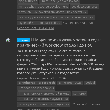
gtig
ai
threat
llm генерация эксплойтов
mitre att&ck resource development
soc detection rules
автономный поиск уязвимостей нейросетями
ии 0-day уязвимость
ии для поиска уязвимостей
Ответы: 0
Раздел:
нулевой день созданный ии
Безопасность ИИ и LLM
LLM для поиска уязвимостей в коде:
Статья
практический workflow от SAST до PoC
За $28.50 в API-кредитах LLM-агент Excalibur
скомпрометировал четыре из пяти хостов в Active
Directory-лаборатории - бенчмарк команды Hadrian,
февраль 2026. RapidPen получает shell за 200–400 секунд
при стоимости $0.30–$0.60 за цель. Звучит как будущее,
которое уже наступило. Но когда тот же...
Сергей Попов
Тема
23.05.2026
ai
vulnerability
research
ai
пентест 2026
codeql
llm code security analysis
llm для поиска уязвимостей в коде
semgrep
автоматизированный аудит кода
Ответы: 0
Раздел:
поиск уязвимостей с помощью ии
Арсенал специалиста по ИБ