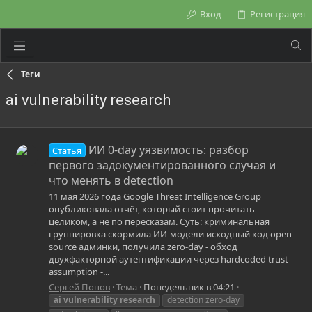
Вход
Регистрация
Теги
ai vulnerability research
ИИ 0-day уязвимость: разбор
Статья
первого задокументированного случая и
что менять в detection
11 мая 2026 года Google Threat Intelligence Group
опубликовала отчёт, который стоит прочитать
целиком, а не по пересказам. Суть: криминальная
группировка скормила ИИ-модели исходный код open-
source админки, получила zero-day - обход
двухфакторной аутентификации через hardcoded trust
assumption -...
Сергей Попов
Тема
Понедельник в 04:21
ai
vulnerability
research
detection zero-day