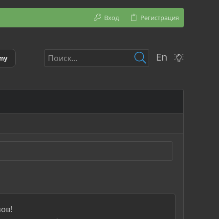
Вход
Регистрация
En
emy
ов!