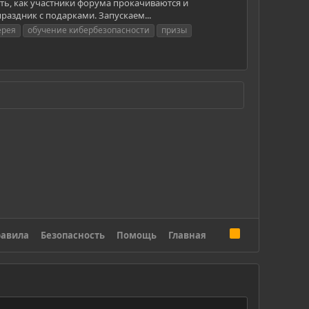
еть, как участники форума прокачиваются и
раздник с подарками. Запускаем...
ерея
обучение кибербезопасности
призы
R
авила
Безопасность
Помощь
Главная
S
S