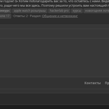
 годом! 🥳 Хотим поблагодарить вас за то, что остаётесь с нами. Вид
о, ради чего мы все здесь. Поэтому решили устроить вам настоящий п
онкурс
apple watch розыгрыш
hackerlab pro
курсы
новогодняя лот
Ответы: 2
Раздел:
Общение и нетворкинг
one 17
Контакты
Пр