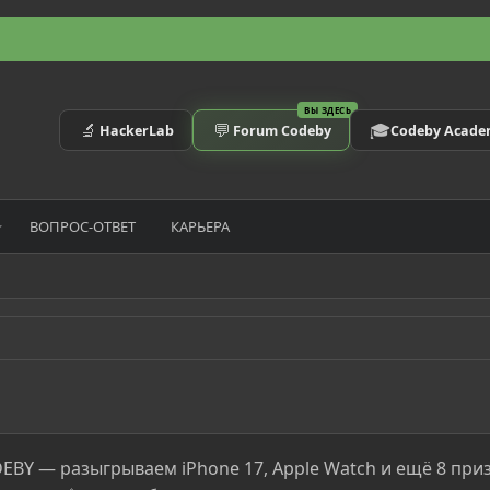
ВЫ ЗДЕСЬ
🔬
💬
🎓
HackerLab
Forum Codeby
Codeby Acad
ВОПРОС-ОТВЕТ
КАРЬЕРА
EBY — разыгрываем iPhone 17, Apple Watch и ещё 8 приз