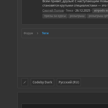
Всем привет, друзья! С наступающим Новым
становятся крутыми специалистами — это т
Сергей Попов
Тема
26.12.2025
airpods
к
призы за курсы
розыгрыш
розыгрыш iph
Форум
Теги
Codeby Dark
Русский (RU)