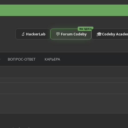
ВЫ ЗДЕСЬ
🔬
💬
🎓
HackerLab
Forum Codeby
Codeby Acad
ВОПРОС-ОТВЕТ
КАРЬЕРА