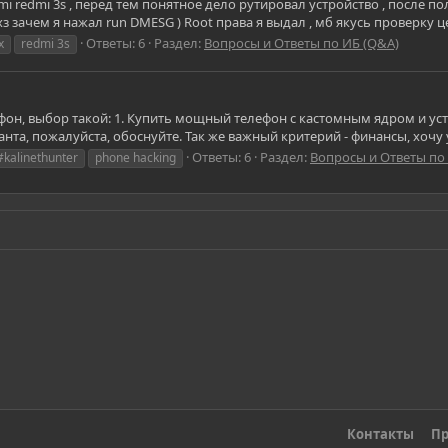
mi redmi 3s , перед тем понятное дело рутировал устройство , после п
хз зачем я нажал run DMESG ) Root права я выдал , мб якусь проверку 
Ответы: 6
Раздел:
Вопросы и Ответы по ИБ (Q&A)
x
redmi 3s
фон, выбор такой: 1. Купить мощный телефон с кастомным ядром и уст
анта, пожалуйста, обоснуйте. Так же важный критерий - финансы, хоч
Ответы: 6
Раздел:
Вопросы и Ответы по
#kalinethunter
phone hacking
Контакты
Пр