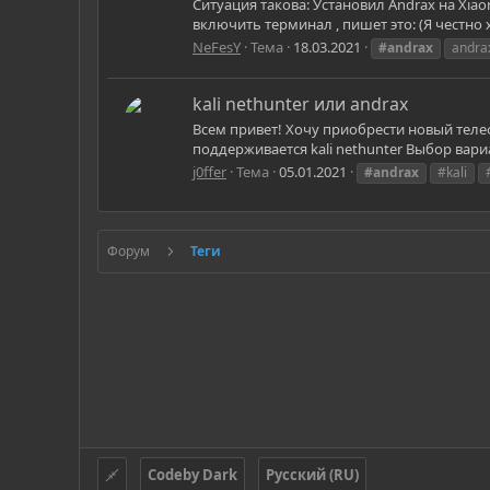
Ситуация такова: Установил Andrax на Xiao
включить терминал , пишет это: (Я честно 
NeFesY
Тема
18.03.2021
#andrax
andra
kali nethunter или andrax
Всем привет! Хочу приобрести новый теле
поддерживается kali nethunter Выбор вари
j0ffer
Тема
05.01.2021
#andrax
#kali
Форум
Теги
Codeby Dark
Русский (RU)