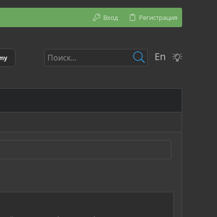
Вход
Регистрация
En
emy