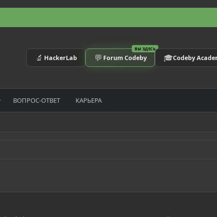
ВЫ ЗДЕСЬ
🔬
💬
🎓
HackerLab
Forum Codeby
Codeby Acad
ВОПРОС-ОТВЕТ
КАРЬЕРА