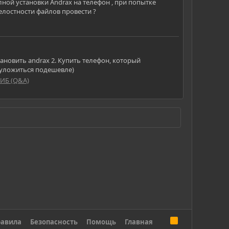
олной установки Andrax на телефон , при попытке
целостности файлов провести ?
ановить andrax 2. Купить телефон, который
у уложиться подешевле)
 ИБ (Q&A)
R
авила
Безопасность
Помощь
Главная
S