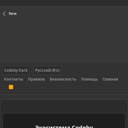
Теги
Codeby Dark
Русский (RU)
Контакты
Правила
Безопасность
Помощь
Главная
R
S
S
Экосистема Codeby