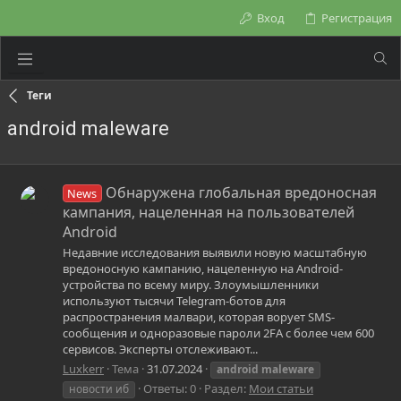
Вход
Регистрация
Теги
android maleware
Обнаружена глобальная вредоносная
News
кампания, нацеленная на пользователей
Android
Недавние исследования выявили новую масштабную
вредоносную кампанию, нацеленную на Android-
устройства по всему миру. Злоумышленники
используют тысячи Telegram-ботов для
распространения малвари, которая ворует SMS-
сообщения и одноразовые пароли 2FA с более чем 600
сервисов. Эксперты отслеживают...
Luxkerr
Тема
31.07.2024
android
maleware
Ответы: 0
Раздел:
Мои статьи
новости иб