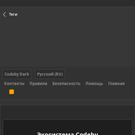
Теги
Codeby Dark
Русский (RU)
Контакты
Правила
Безопасность
Помощь
Главная
R
S
S
Экосистема Codeby