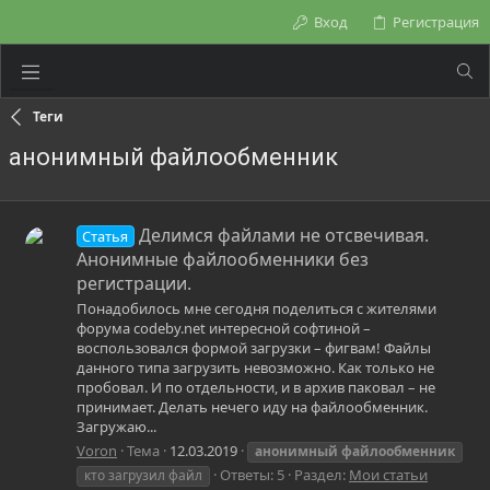
Вход
Регистрация
Теги
анонимный файлообменник
Делимся файлами не отсвечивая.
Статья
Анонимные файлообменники без
регистрации.
Понадобилось мне сегодня поделиться с жителями
форума codeby.net интересной софтиной –
воспользовался формой загрузки – фигвам! Файлы
данного типа загрузить невозможно. Как только не
пробовал. И по отдельности, и в архив паковал – не
принимает. Делать нечего иду на файлообменник.
Загружаю...
Voron
Тема
12.03.2019
анонимный
файлообменник
Ответы: 5
Раздел:
Мои статьи
кто загрузил файл