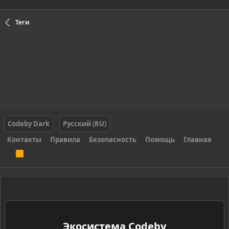
Теги
Codeby Dark
Русский (RU)
Контакты
Правила
Безопасность
Помощь
Главная
R
S
S
Экосистема Codeby