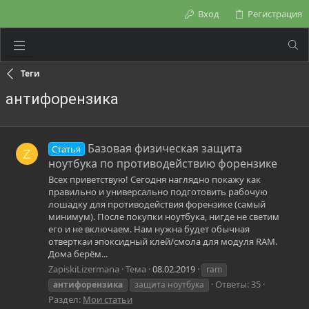
Вход
Регистрация
Теги
антифорензика
Базовая физическая защита
Статья
Z
ноутбука по противодействию форензике
Всех приветствую! Сегодня наглядно покажу как
правильно и универсально подготовить рабочую
лошадку для противодействия форензике (самый
минимум). После покупки ноутбука, нигде не светим
его и не включаем. Нам нужна будет обычная
отверткаи эпоксидный клей/смола для модуля RAM.
Дома берём...
ZapiskiLizermana
Тема
08.02.2019
ram
Ответы: 35
антифорензика
защита ноутбука
Раздел:
Мои статьи