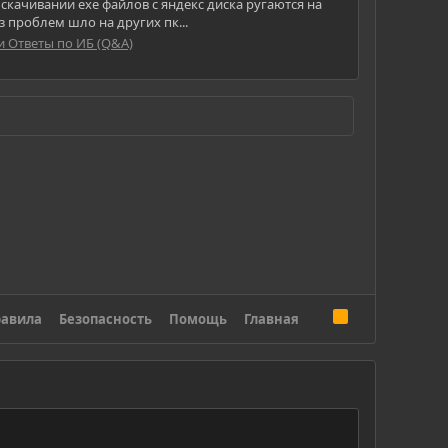
и скачивании exe файлов с яндекс диска ругаются на
 проблем шло на других пк...
и Ответы по ИБ (Q&A)
R
авила
Безопасность
Помощь
Главная
S
S