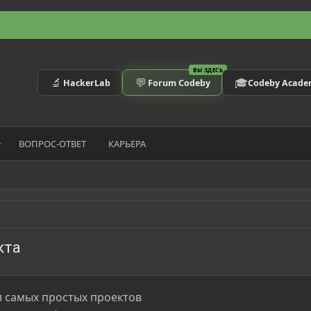
ВЫ ЗДЕСЬ
🔬
💬
🎓
HackerLab
Forum Codeby
Codeby Acad
ВОПРОС-ОТВЕТ
КАРЬЕРА
кта
л самых простых проектов