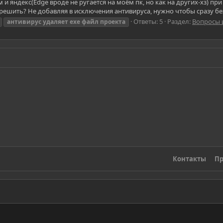
м и яндекс(Edge вроде не ругается на моём пк, но как на других-хз) пр
 решить? Не добавляя в исключения антивируса, нужно чтобы сразу без
Ответы: 5
Раздел:
Вопросы 
антивирус
удаляет
exe
файл
проекта
Контакты
Пр