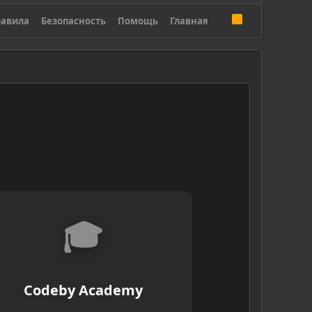
R
авила
Безопасность
Помощь
Главная
S
S
🎓
Codeby Academy