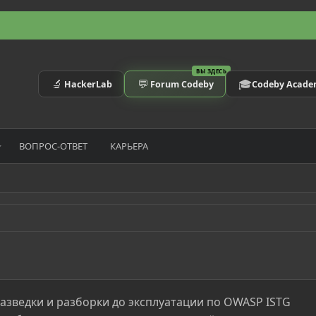
ВЫ ЗДЕСЬ
🔬
💬
🎓
HackerLab
Forum Codeby
Codeby Acad
ВОПРОС-ОТВЕТ
КАРЬЕРА
 разведки и разборки до эксплуатации по OWASP ISTG