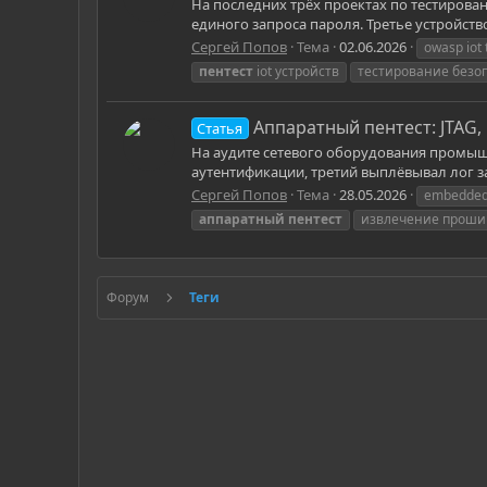
На последних трёх проектах по тестирован
единого запроса пароля. Третье устройств
Сергей Попов
Тема
02.06.2026
owasp iot 
пентест
iot устройств
тестирование безоп
Аппаратный пентест: JTAG,
Статья
На аудите сетевого оборудования промышле
аутентификации, третий выплёвывал лог за
Сергей Попов
Тема
28.05.2026
embedded 
аппаратный
пентест
извлечение проши
Форум
Теги