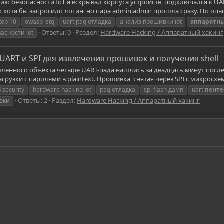
ию безопасности IoT я вскрывал корпуса устройств, подключался к UART
о хотя бы запросило логин, но пара admin:admin прошла сразу. По опы
top 10
owasp istg
uart jtag отладка
анализ прошивки iot
аппаратн
Ответы: 0
Раздел:
Hardware Hacking / Аппаратный хакинг
асности iot
 UART и SPI для извлечения прошивок и получения shell
нного объекта четыре UART-пада нашлись за двадцать минут после вск
грузки с паролями в plaintext. Прошивка, снятая через SPI с микросх
security
hardware hacking iot
jtag отладка
spi flash дамп
uart
пенте
Ответы: 2
Раздел:
Hardware Hacking / Аппаратный хакинг
вки