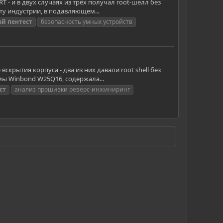
 - и в двух случаях из трёх получал root-шелл без
ту индустрии, в подавляющем...
ый
пентест
безопасность умных устройств
рытия корпуса - два из них давали root shell без
емы Winbond W25Q16, содержала...
ст
анализ прошивки реверс-инжиниринг