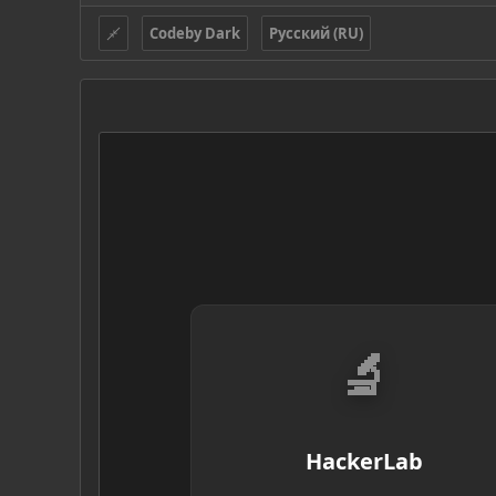
Codeby Dark
Русский (RU)
🔬
HackerLab