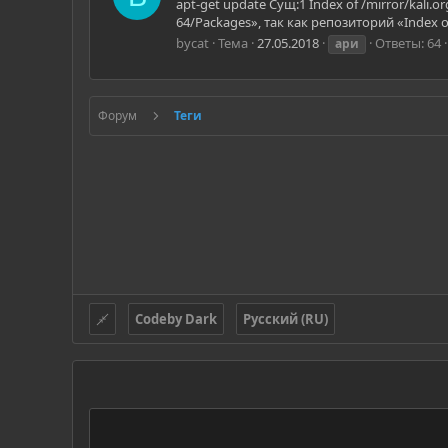
apt-get update Сущ:1 Index of /mirror/kali.
64/Packages», так как репозиторий «Index of
bycat
Тема
27.05.2018
Ответы: 64
ари
Форум
Теги
Codeby Dark
Русский (RU)