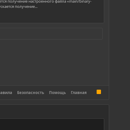
скается получение настроенного файла «main/binary-
ускается получение...
R
авила
Безопасность
Помощь
Главная
S
S