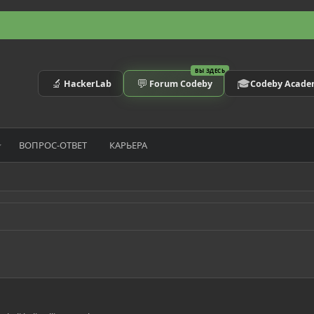
ВЫ ЗДЕСЬ
🔬
💬
🎓
HackerLab
Forum Codeby
Codeby Acad
ВОПРОС-ОТВЕТ
КАРЬЕРА