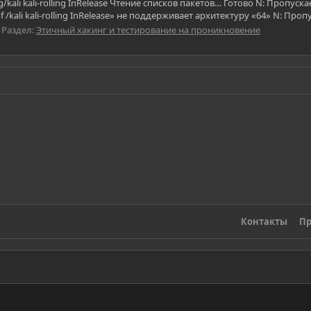
org/kali kali-rolling InRelease Чтение списков пакетов… Готово N: Пропу
 /kali kali-rolling InRelease» не поддерживает архитектуру «64» N: Проп
Раздел:
Этичный хакинг и тестирование на проникновение
Контакты
Пр