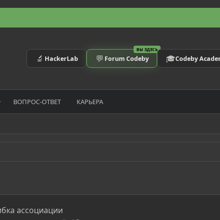
ВЫ ЗДЕСЬ
🔬
💬
🎓
HackerLab
Forum Codeby
Codeby Acad
ВОПРОС-ОТВЕТ
КАРЬЕРА
шибка ассоциации