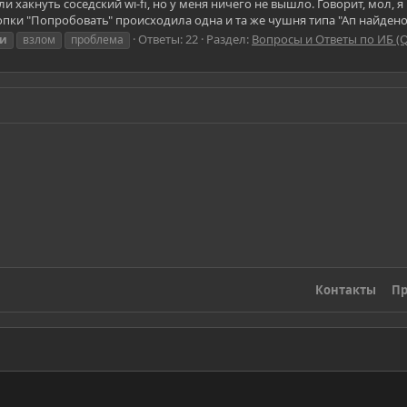
и хакнуть соседский wi-fi, но у меня ничего не вышло. Говорит, мол, 
нопки "Попробовать" происходила одна и та же чушня типа "Ап найдено,
Ответы: 22
Раздел:
Вопросы и Ответы по ИБ (
ии
взлом
проблема
Контакты
Пр