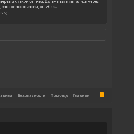
я первый с такой фигней. Взламывать пытались через
 запрос ассоциации, ошибка...
Q&A)
R
авила
Безопасность
Помощь
Главная
S
S