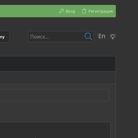
Вход
Регистрация
En
emy