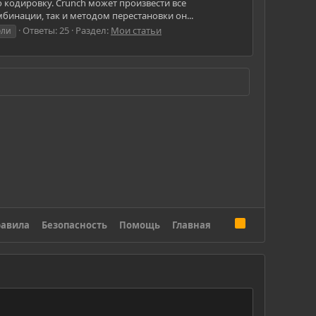
 кодировку. Crunch может произвести все
бинации, так и методом перестановки он...
Ответы: 25
Раздел:
Мои статьи
оли
R
авила
Безопасность
Помощь
Главная
S
S