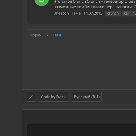
Что такое Crunch Crunch – генератор сло
возможные комбинации и перестановки. Осо
BKeaton
Тема
14.07.2015
crunch
kali lin
Форум
Теги
Codeby Dark
Русский (RU)