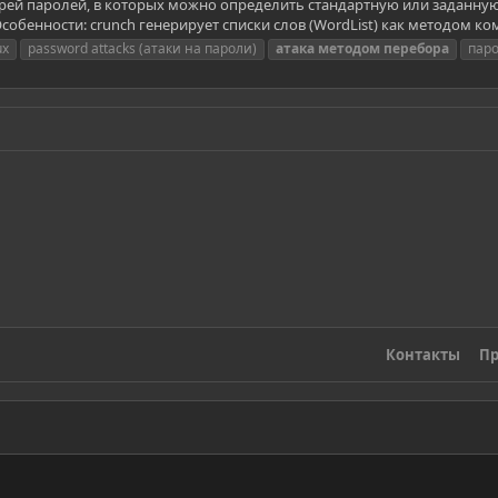
варей паролей, в которых можно определить стандартную или заданную
бенности: crunch генерирует списки слов (WordList) как методом ком
ux
password attacks (атаки на пароли)
атака
методом
перебора
пар
Контакты
Пр