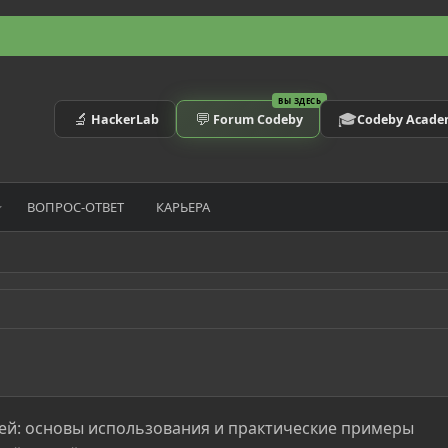
ВЫ ЗДЕСЬ
🔬
💬
🎓
HackerLab
Forum Codeby
Codeby Acad
ВОПРОС-ОТВЕТ
КАРЬЕРА
ей: основы использования и практические примеры