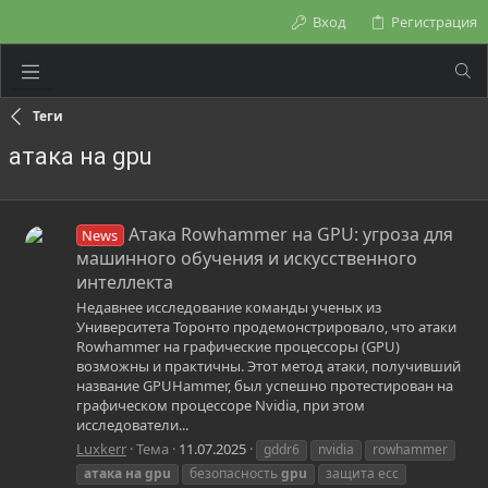
Вход
Регистрация
Теги
атака на gpu
Атака Rowhammer на GPU: угроза для
News
машинного обучения и искусственного
интеллекта
Недавнее исследование команды ученых из
Университета Торонто продемонстрировало, что атаки
Rowhammer на графические процессоры (GPU)
возможны и практичны. Этот метод атаки, получивший
название GPUHammer, был успешно протестирован на
графическом процессоре Nvidia, при этом
исследователи...
Luxkerr
Тема
11.07.2025
gddr6
nvidia
rowhammer
атака
на
gpu
безопасность
gpu
защита ecc