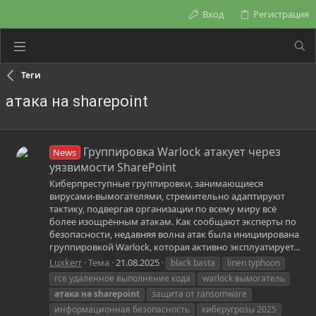
Вход
Регистрация
Теги
атака на sharepoint
Группировка Warlock атакует через
News
уязвимости SharePoint
Киберпреступные группировки, занимающиеся
вирусами-вымогателями, стремительно адаптируют
тактику, подвергая организации по всему миру всё
более изощрённым атакам. Как сообщают эксперты по
безопасности, недавняя волна атак была инициирована
группировкой Warlock, которая активно эксплуатирует...
Luxkerr
Тема
21.08.2025
black basta
linen typhoon
rce удаленное выполнение кода
warlock вымогатель
атака
на
sharepoint
защита от ransomware
информационная безопасность
киберугрозы 2025