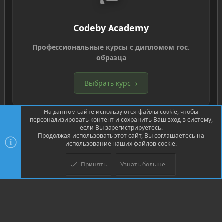
Codeby Academy
Профессиональные курсы с дипломом гос.
образца
Выбрать курс
→
На данном сайте используются файлы cookie, чтобы
персонализировать контент и сохранить Ваш вход в систему,
если Вы зарегистрируетесь.
Продолжая использовать этот сайт, Вы соглашаетесь на
использование наших файлов cookie.
®
Community platform by XenForo
© 2010-2026 XenForo Ltd.
Перевод
®
от Jumuro
Принять
Узнать больше....
Верх
Низ
XenPorta 2 PRO
© Jason Axelrod of
8WAYRUN