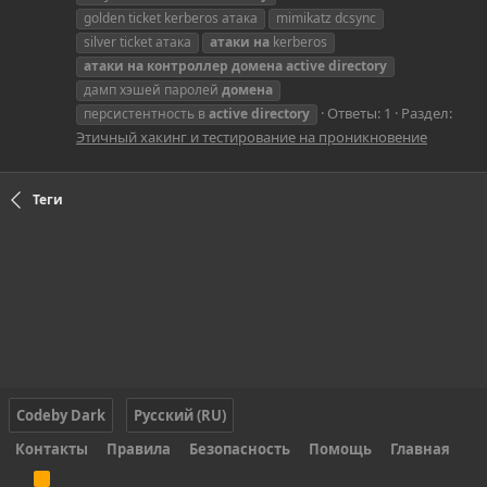
golden ticket kerberos атака
mimikatz dcsync
silver ticket атака
атаки
на
kerberos
атаки
на
контроллер
домена
active
directory
дамп хэшей паролей
домена
Ответы: 1
Раздел:
персистентность в
active
directory
Этичный хакинг и тестирование на проникновение
Теги
Codeby Dark
Русский (RU)
Контакты
Правила
Безопасность
Помощь
Главная
R