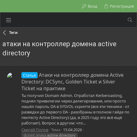
Вход
Регистрация
Теги
атаки на контроллер домена active
directory
Атаки на контроллер домена Active
Статья
Directory: DCSync, Golden Ticket и Silver
Ticket на практике
Ты получил Domain Admin. Отработал Kerberoasting,
поднял привилегии через делегирование, или просто
нашёл пароль DA в SYSVOL-скрипте (все эти техники - от
разведки до первого DA - разобраны в полном гайде по
пентесту Active Directory) (да, в 2025 году это всё ещё
работает). Вопрос в другом: что...
Сергей Попов
Тема
15.04.2026
dcsync атака
active
directory