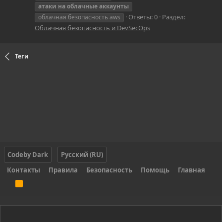
атаки
на
облачные
аккаунты
Ответы: 0
Раздел:
облачная безопасность aws
Облачная безопасность и DevSecOps
Теги
Codeby Dark
Русский (RU)
Контакты
Правила
Безопасность
Помощь
Главная
R
S
S