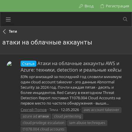
Вход
Регистрация
Теги
атаки на облачные аккаунты
Атаки на облачные аккаунты AWS и
Статья
Azure: техники, detection и реальные кейсы
83% организаций за последний год словили минимум
один cloud account takeover - это данные Abnormal
Security за 2024 год. Почти каждая пятая - десять и
более инцидентов. Red Canary в ежегодном Threat
Detection Report поставил T1078.004 Cloud Accounts на
первое место по частоте обнаружения - выше...
Сергей Попов
Тема
12.05.2026
aws account takeover
azure ad
атаки
cloud pentesting
cloud privilege escalation
iam abuse techniques
t1078.004 cloud accounts