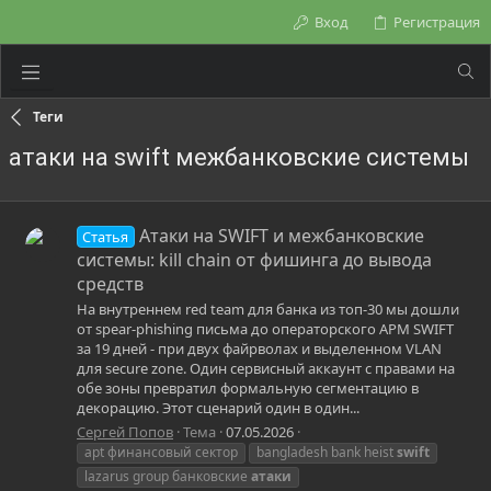
Вход
Регистрация
Теги
атаки на swift межбанковские системы
Атаки на SWIFT и межбанковские
Статья
системы: kill chain от фишинга до вывода
средств
На внутреннем red team для банка из топ-30 мы дошли
от spear-phishing письма до операторского АРМ SWIFT
за 19 дней - при двух файрволах и выделенном VLAN
для secure zone. Один сервисный аккаунт с правами на
обе зоны превратил формальную сегментацию в
декорацию. Этот сценарий один в один...
Сергей Попов
Тема
07.05.2026
apt финансовый сектор
bangladesh bank heist
swift
lazarus group банковские
атаки