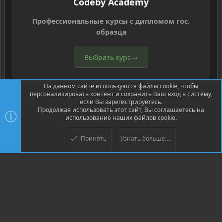
Codeby Academy
Профессиональные курсы с дипломом гос.
образца
Выбрать курс
→
На данном сайте используются файлы cookie, чтобы
персонализировать контент и сохранить Ваш вход в систему,
если Вы зарегистрируетесь.
Продолжая использовать этот сайт, Вы соглашаетесь на
использование наших файлов cookie.
®
Community platform by XenForo
© 2010-2026 XenForo Ltd.
Перевод
®
от Jumuro
Принять
Узнать больше....
Верх
Низ
XenPorta 2 PRO
© Jason Axelrod of
8WAYRUN