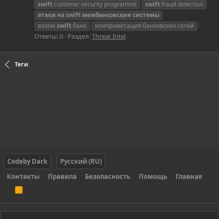
swift
customer security programme
swift
fraud detection
атаки
на
swift
межбанковские
системы
взлом
swift
банк
компрометация банковских сетей
Ответы: 0
Раздел:
Threat Intel
Теги
Codeby Dark
Русский (RU)
Контакты
Правила
Безопасность
Помощь
Главная
R
S
S