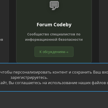
💬
Forum Codeby
Сообщество специалистов по
ов
информационной безопасности
К обсуждениям
→
 чтобы персонализировать контент и сохранить Ваш вход
зарегистрируетесь.
айт, Вы соглашаетесь на использование наших файлов c
®
.
Перевод от Jumuro