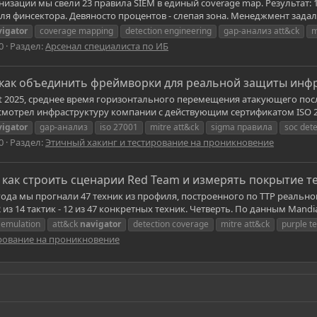
низации мы свели 23 правила SIEM в единый coverage map. Результат: 
я финсектора. Девяносто процентов - слепая зона. Менеджмент задал 
vigator
coverage mapping
detection engineering
gap-анализ att&ck
m
0
Раздел:
Арсенал специалиста по ИБ
: как объединить фреймворки для реальной защиты инф
rt 2025, среднее время горизонтального перемещения атакующего после
 смотрел инфраструктуру компании с действующим сертификатом ISO 27
vigator
gap-анализ
iso 27001
mitre att&ck
sigma правила
soc dete
0
Раздел:
Этичный хакинг и тестирование на проникновение
 как строить сценарии Red Team и измерять покрытие т
 года мы прогнали 47 техник из профиля, построенного по TTP реальн
из 14 тактик - 12 из 47 конкретных техник. Четверть. По данным Mandia
 emulation
att&ck
navigator
detection coverage
mitre att&ck
purple t
ирование на проникновение