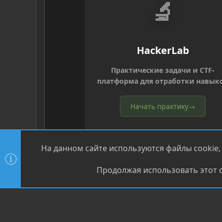
🔬
HackerLab
Практические задачи и CTF-
платформа для отработки навык
Начать практику
→
На данном сайте используются файлы cookie,
Продолжая использовать этот с
®
Community platform by XenForo
© 2010-2026 XenForo Ltd
XenPorta 2 PRO
© Jason Axelrod of
8WAYRUN