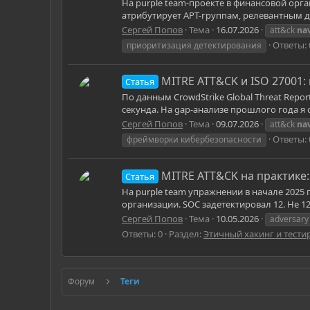
На purple team-проекте в финансовой орга
атрибутирует APT-группам, релевантным дл
Сергей Попов
Тема
16.07.2026
att&ck
na
Ответы: 
приоритизация детектирования
MITRE ATT&CK и ISO 27001
Статья
По данным CrowdStrike Global Threat Repo
секунда. На gap-анализе прошлого года я
Сергей Попов
Тема
09.07.2026
att&ck
na
Ответы: 
фреймворки кибербезопасности
MITRE ATT&CK на практике:
Статья
На purple team упражнении в начале 2025
организации. SOC задетектировал 12. Не 12 
Сергей Попов
Тема
10.05.2026
adversary
Ответы: 0
Раздел:
Этичный хакинг и тест
Форум
Теги