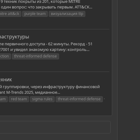
19 техник покрыты из 201, которые MITRE
один вопрос: что закрывать первым. ATT&CK...
itre att&ck
purple team
визуализация ttp
раструктуры
 первичного доступа - 62 минуты. Рекорд - 51
001 и увидел знакомую картину: контроль...
ction
threat-informed defense
ехник
ой группировки, через инфраструктуру финансовой
nt M-Trends 2025, медианное...
eam
red team
sigma rules
threat-informed defense