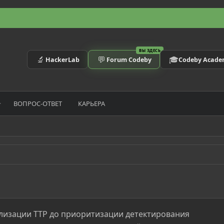
ВЫ ЗДЕСЬ
🔬
💬
🎓
HackerLab
Forum Codeby
Codeby Acad
ВОПРОС-ОТВЕТ
КАРЬЕРА
уализации TTP до приоритизации детектирования