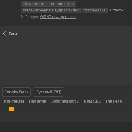
обнаружение стеганографии
Ответы:
стеганография
в
аудио
файлах
стегоанализ
0
Раздел:
OSINT и Форензика
Теги
Codeby Dark
Русский (RU)
Контакты
Правила
Безопасность
Помощь
Главная
R
S
S