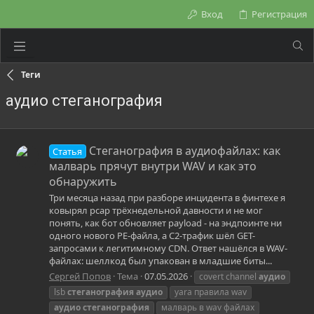
Вход
Регистрация
Теги
аудио стеганография
Стеганография в аудиофайлах: как
Статья
малварь прячут внутри WAV и как это
обнаружить
Три месяца назад при разборе инцидента в финтехе я
ковырял pcap трёхнедельной давности и не мог
понять, как бот обновляет payload - на эндпоинте ни
одного нового PE-файла, а C2-трафик шёл GET-
запросами к легитимному CDN. Ответ нашёлся в WAV-
файлах: шеллкод был упакован в младшие биты...
Сергей Попов
Тема
07.05.2026
covert channel
аудио
lsb
стеганография
аудио
yara правила wav
аудио
стеганография
малварь в wav файлах