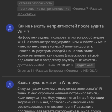
сетевая безопасность
Ответы: 7
Раздел:
тестирование на проникновение
Мои статьи
Как не нажить неприятностей после аудита
Д
Wi-Fi ?
На форуме я задавал пользователям вопрос об аудите
Wi-Fi на компьютере под управлением Windows . У меня
имеются некоторые успехи. Я получил доступ к
некоторым роутерам соседей. Но на этом этапе
возникает вопрос: как скрыть (замаскировать) своё
подключение к соседскому роутеру ? Не хочется...
Достоевский Ф.М.
Тема
21.10.2018
аудит
wi-fi
Ответы: 11
Раздел:
Вопросы и Ответы по ИБ (Q&A)
Захват рукопожатия в Windows.
Д
Сижу за чужим компом в окружении множества Wi-Fi
точек. Имею огромное желание потренироваться )
Кали линукса - нет. Ноут управляется Виндой. Функции
загрузки с USB - нет, портабельной версией кали
воспользоваться нет возможности. Подскажите
программу для захвата рукопожатия в Винде. Comm