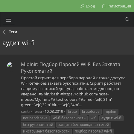
Вход
Регистрация
Теги
аудит wi-fi
Mjolnir: Подбор Паролей Wi-Fi Без Захвата
Рукопожатий
Простой скрипт для перебора паролей к точке доступа
WiFi сетей без захвата рукопожатий. Скрипт работает
напрямую с точкой доступа, работает медленно, но
уверено! #!/bin/bash #https://github.com/rasta-
mouse/Mjolnir ### text colours ### red='\e[0;31m'
green='\e[0;32m' blue='\e[0;34m'...
centr
Тема
10.03.2019
brute
bruteforce
mjolnir
not handshake
wi-fi
безопасность
wifi
аудит
wi-fi
без рукопожатий
защита беспроводных сетей
инструмент безопасности
подбор паролей
wi-fi