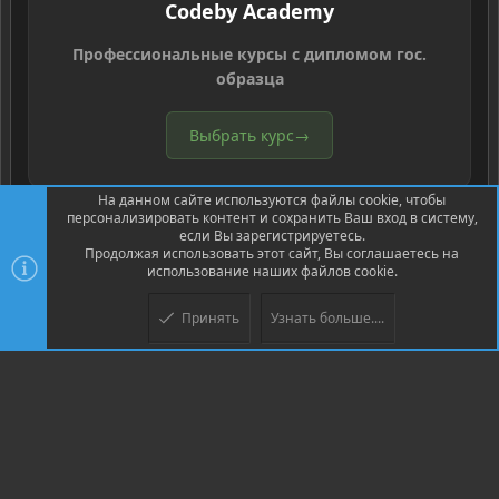
Codeby Academy
Профессиональные курсы с дипломом гос.
образца
Выбрать курс
→
На данном сайте используются файлы cookie, чтобы
персонализировать контент и сохранить Ваш вход в систему,
если Вы зарегистрируетесь.
Продолжая использовать этот сайт, Вы соглашаетесь на
использование наших файлов cookie.
®
Community platform by XenForo
© 2010-2026 XenForo Ltd.
Перевод
®
от Jumuro
Принять
Узнать больше....
Верх
Низ
XenPorta 2 PRO
© Jason Axelrod of
8WAYRUN