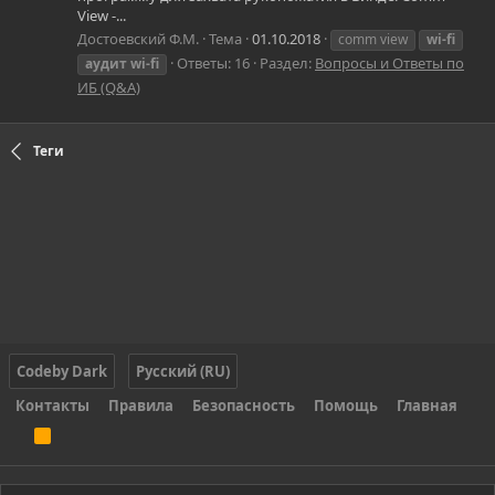
View -...
Достоевский Ф.М.
Тема
01.10.2018
comm view
wi-fi
Ответы: 16
Раздел:
Вопросы и Ответы по
аудит
wi-fi
ИБ (Q&A)
Теги
Codeby Dark
Русский (RU)
Контакты
Правила
Безопасность
Помощь
Главная
R
S
S