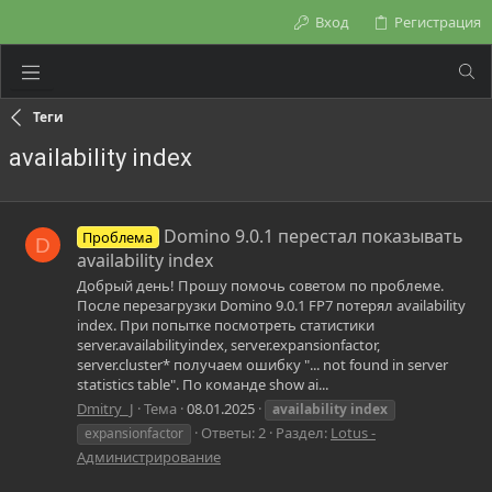
Вход
Регистрация
Теги
availability index
Domino 9.0.1 перестал показывать
Проблема
D
availability index
Добрый день! Прошу помочь советом по проблеме.
После перезагрузки Domino 9.0.1 FP7 потерял availability
index. При попытке посмотреть статистики
server.availabilityindex, server.expansionfactor,
server.cluster* получаем ошибку "... not found in server
statistics table". По команде show ai...
Dmitry_J
Тема
08.01.2025
availability
index
Ответы: 2
Раздел:
Lotus -
expansionfactor
Администрирование