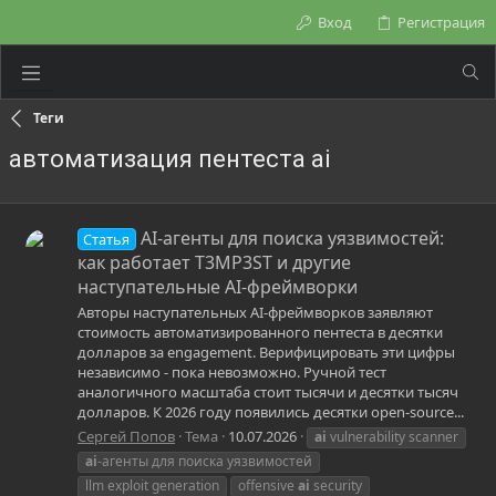
Вход
Регистрация
Теги
автоматизация пентеста ai
AI-агенты для поиска уязвимостей:
Статья
как работает T3MP3ST и другие
наступательные AI-фреймворки
Авторы наступательных AI-фреймворков заявляют
стоимость автоматизированного пентеста в десятки
долларов за engagement. Верифицировать эти цифры
независимо - пока невозможно. Ручной тест
аналогичного масштаба стоит тысячи и десятки тысяч
долларов. К 2026 году появились десятки open-source...
Сергей Попов
Тема
10.07.2026
ai
vulnerability scanner
ai
-агенты для поиска уязвимостей
llm exploit generation
offensive
ai
security