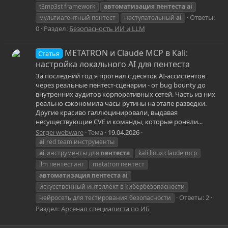
t3mp3st framework
автоматизация
пентеста
ai
Ответы:
мультиагентный пентест
наступательный
ai
0
Раздел:
Безопасность ИИ и LLM
METATRON и Claude MCP в Kali:
Статья
настройка локального AI для пентеста
За последний год я прогнал с десяток AI-ассистентов
через реальные пентест-сценарии - от bug bounty до
внутренних аудитов корпоративных сетей. Часть из них
реально сэкономила часы рутины на этапе разведки.
Другие красиво галлюцинировали, выдавая
несуществующие CVE и команды, которые роняли...
Sergei webware
Тема
19.04.2026
ai
red team инструменты
ai
инструменты для
пентеста
kali linux claude mcp
llm пентестинг
metatron пентест
автоматизация
пентеста
ai
искусственный интеллект в кибербезопасности
Ответы: 2
нейросеть для тестирования безопасности
Раздел:
Арсенал специалиста по ИБ