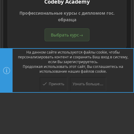
Codeby Academy
Профессиональные курсы с дипломом гос.
образца
Выбрать курс
→
На данном сайте используются файлы cookie, чтобы
персонализировать контент и сохранить Ваш вход в систему,
если Вы зарегистрируетесь.
Продолжая использовать этот сайт, Вы соглашаетесь на
использование наших файлов cookie.
®
Community platform by XenForo
© 2010-2026 XenForo Ltd.
Перевод
®
от Jumuro
Принять
Узнать больше....
Верх
Низ
XenPorta 2 PRO
© Jason Axelrod of
8WAYRUN