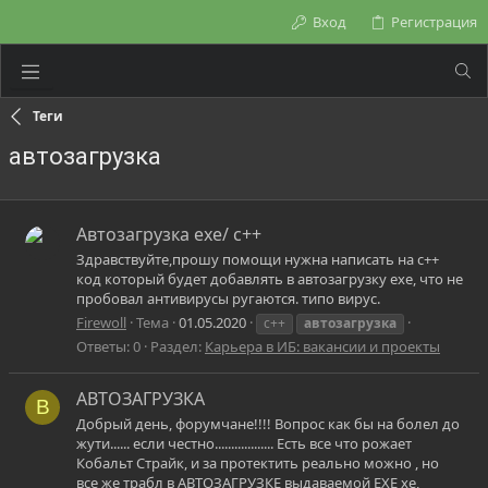
Вход
Регистрация
Теги
автозагрузка
Автозагрузка exe/ c++
Здравствуйте,прошу помощи нужна написать на c++
код который будет добавлять в автозагрузку exe, что не
пробовал антивирусы ругаются. типо вирус.
Firewoll
Тема
01.05.2020
c++
автозагрузка
Ответы: 0
Раздел:
Карьера в ИБ: вакансии и проекты
АВТОЗАГРУЗКА
B
Добрый день, форумчане!!!! Вопрос как бы на болел до
жути...... если честно.................. Есть все что рожает
Кобальт Страйк, и за протектить реально можно , но
все же трабл в АВТОЗАГРУЗКЕ выдаваемой EXE хе,