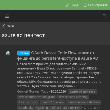
Вход
Регистрация
Теги
azure ad пентест
OAuth Device Code Flow атака: от
Статья
фишинга до persistent-доступа в Azure AD
На red team проекте для финтех-компании с P2-
лицензиями Entra ID, настроенным Sentinel и FIDO2-
ключами для C-level - мы получили persistent-доступ к
почте CFO за 12 минут. Без перебора паролей, без
обхода MFA, без единого credential prompt на стороне
жертвы. Один device code, введённый...
Сергей Попов
Тема
30.05.2026
azure
ad
пентест
device authorization grant
device code phishing
foci microsoft
oauth 2.0 атаки
oauth device code flow
Ответы: 0
oauth token hijacking
облачный
пентест