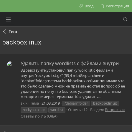
Вход
Регистрация
Теги
backboxlinux
Удалить папку wordlists c файлами внутри
Здравствуйте,установил папку wordlist с файлами
внутри,"rockyou.txt.gz" (53,4 mb)Gzip archive и
"debian"folder,система backboxlinux сейчас понимаю что
это было сделано мной не правильно,стал вопрос об ее
удалении но не тут то было,не удаляется не обычным
методом не через терминал. Как удалить...
sklk
Тема
21.03.2019
"debian"folder
backboxlinux
Ответы: 12
Раздел:
Вопросы и
rockyou.txt.gz
wordlist
Ответы по ИБ (Q&A)