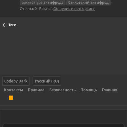
архитектура
антифрод
а
банковский
антифрод
Ответы: 0
Раздел:
Общение и нетворкинг
Теги
Codeby Dark
Русский (RU)
Контакты
Правила
Безопасность
Помощь
Главная
R
S
S