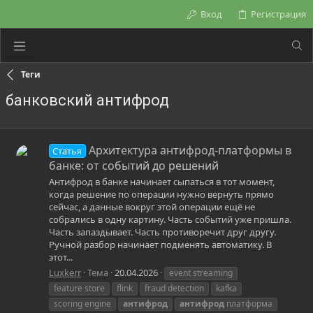
Вход
Регистрация
Теги
банковский антифрод
Архитектура антифрод-платформы в
Статья
банке: от событий до решений
Антифрод в банке начинает сыпаться в тот момент,
когда решение по операции нужно вернуть прямо
сейчас, а данные вокруг этой операции ещё не
собрались в одну картину. Часть событий уже пришла.
Часть запаздывает. Часть противоречит друг другу.
Ручной разбор начинает подменять автоматику. В
этот...
Luxkerr
Тема
20.04.2026
event streaming
feature store
flink
fraud detection
kafka
scoring engine
антифрод
антифрод
платформа