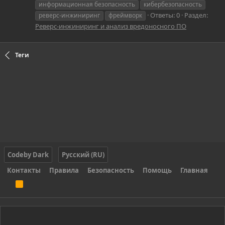
информационная безопасность
кибербезопасность
Ответы: 0
Раздел:
реверс-инжиниринг
фреймворк
Реверс-инжиниринг и анализ вредоносного ПО
Теги
Codeby Dark
Русский (RU)
Контакты
Правила
Безопасность
Помощь
Главная
R
S
S