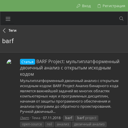
Вход
Регистрация
Теги
barf
BARF Project: мультиплатформенный
Статья
двоичный анализ с открытым исходным
кодом
Мультиплатформенный двоичный анализ с открытым
исходным кодом: BARF Project Анализ бинарного кода
является важнейшей задачей во многих областях
компьютерных наук и программных дисциплин,
начиная от защиты программного обеспечения и
анализа программ до обратного проектирования.
Ручной двоичный...
i3wm
Тема
07.11.2018
barf
barf
project
open-source
reil
анализ
двоичный анализ