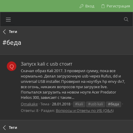
Вход
Регистрация
Теги
#беда
Запуск kali с usb стоит
Q
Скачал образ Kali 2017. 3 проверил сумму, пока все
нормально. Делал загрузочную usb через Rufus, dd и
universal USB installer. Проверил на ноутбук hp envy dv7,
все огонь, никаких вопросов при загрузке live.
Попытался загрузить на новом ноуте Acer Predator
Helios 300, зависает с таким...
Qmakake
Тема
28.01.2018
#kali
#usb kali
#беда
Ответы: 8
Раздел:
Вопросы и Ответы по ИБ (Q&A)
Теги