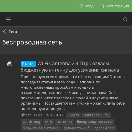
Вход
Регистрация
Теги
беспроводная сеть
Wi-Fi Cantenna 2.4 ГГц: Создаем
Статья
бюджетную антенну для усиления сигнала
Приветствую всех форумчан и с Наступающим! Это моя
последняя статья в этом году. Написана по
многочисленным просьбам и только в
ознакомительных целях! Никогда не направляйте
показанное ниже изделие на людей и другие живые
организмы. Посвящается тем, кто не может купить себе
нормальную дорогую...
ghost
Тема
29.12.2017
2.4 ггц
cantenna
diy
wardriving
wi-fi
антенна
беспроводная
сеть
бюджетная антенна
дальность wi-fi
сделай сам