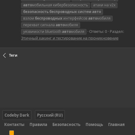
авто
мобильная кибербезопасность
атаки на v2x
безопасность
беспроводных
систем
авто
взлом
беспроводных
интерфейсов
авто
мобиля
перехват сигнала
авто
мобиля
Ответы: 0
Раздел:
уязвимости bluetooth
авто
мобиля
Этичный хакинг и тестирование на проникновение
Теги
Codeby Dark
Русский (RU)
Контакты
Правила
Безопасность
Помощь
Главная
R