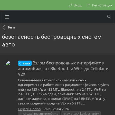
Вход
Регистрация
Теги
безопасность беспроводных систем
авто
Взлом беспроводных интерфейсов
Статья
автомобиля: от Bluetooth и Wi-Fi до Cellular и
V2X
Современный автомобиль - это пять-семь
одновременно работающих радиоинтерфейсов. Keyless
entry на 125 кГц и 433 МГц, Bluetooth на 2.4 ГГц, Wi-Fi на
2.4/5 ГГц, LTE/5G-модем, приёмник GPS на 1.575 ГГц,
датчики давления в шинах (TPMS) на 315/433 МГц и - у
свежих моделей - модуль V2X на 5.9 ГГц...
Сергей Попов
Тема
26.04.2026
imsi catching
авто
мобиль
relay attack keyless entry