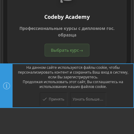
Codeby Academy
Профессиональные курсы с дипломом гос.
образца
Выбрать курс
→
На данном сайте используются файлы cookie, чтобы
персонализировать контент и сохранить Ваш вход в систему,
если Вы зарегистрируетесь.
Продолжая использовать этот сайт, Вы соглашаетесь на
использование наших файлов cookie.
®
Community platform by XenForo
© 2010-2026 XenForo Ltd.
Перевод
®
от Jumuro
Принять
Узнать больше....
Верх
Низ
XenPorta 2 PRO
© Jason Axelrod of
8WAYRUN