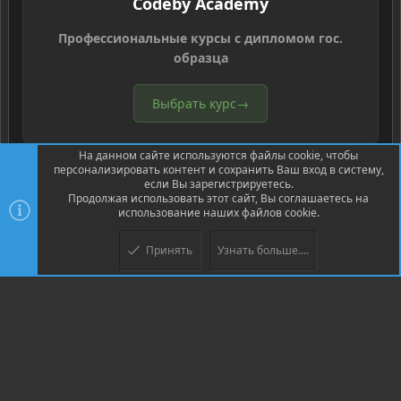
Codeby Academy
Профессиональные курсы с дипломом гос.
образца
Выбрать курс
→
На данном сайте используются файлы cookie, чтобы
персонализировать контент и сохранить Ваш вход в систему,
если Вы зарегистрируетесь.
Продолжая использовать этот сайт, Вы соглашаетесь на
использование наших файлов cookie.
®
Community platform by XenForo
© 2010-2026 XenForo Ltd.
Перевод
®
от Jumuro
Принять
Узнать больше....
Верх
Низ
XenPorta 2 PRO
© Jason Axelrod of
8WAYRUN