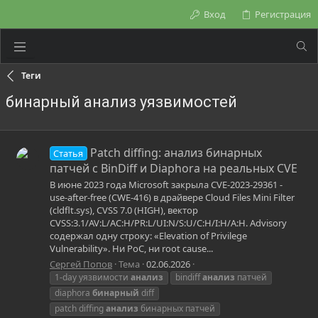
Вход
Регистрация
Теги
бинарный анализ уязвимостей
Patch diffing: анализ бинарных
Статья
патчей с BinDiff и Diaphora на реальных CVE
В июне 2023 года Microsoft закрыла CVE-2023-29361 -
use-after-free (CWE-416) в драйвере Cloud Files Mini Filter
(cldflt.sys), CVSS 7.0 (HIGH), вектор
CVSS:3.1/AV:L/AC:H/PR:L/UI:N/S:U/C:H/I:H/A:H. Advisory
содержал одну строку: «Elevation of Privilege
Vulnerability». Ни PoC, ни root cause...
Сергей Попов
Тема
02.06.2026
1-day уязвимости
анализ
bindiff
анализ
патчей
diaphora
бинарный
diff
patch diffing
анализ
бинарных патчей