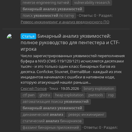
reverse engineering патчей
vulnerability research
бинарный
анализ
уязвимостей
Ответы: 0
Раздел:
поиск
уязвимостей
по патчу
Реверс-инжиниринг и анализ вредоносного ПО
Бинарный анализ уязвимостей:
Статья
полное руководство для пентестера и CTF-
игрока
Число зарегистрированных уязвимостей переполнения
буфера в NVD (CWE-119/120/121) исчисляется десятками
тысяч - и это только один класс бинарных багов из
десятка. Conficker, Stuxnet, EternalBlue - каждый из этих
инцидентов начинался с ошибки в нативном коде,
которую атакующий нашёл раньше...
Сергей Попов
Тема
19.05.2026
binary exploitation
ctf pwn
ghidra
heap exploitation
pwntools
rop
автоматизация поиска
уязвимостей
бинарный
анализ
уязвимостей
динамический
анализ
реверс-инжиниринг
статический
анализ
бинарников
Ответы: 0
Раздел:
фаззинг бинарных приложений