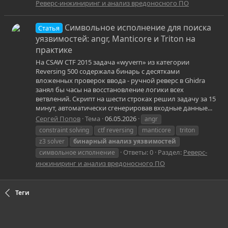
Реверс-инжиниринг и анализ вредоносного ПО
Символьное исполнение для поиска
Статья
уязвимостей: angr, Manticore и Triton на
практике
На CSAW CTF 2015 задача «wyvern» из категории
Reversing 500 содержала бинарь с десятками
вложенных проверок ввода - ручной реверс в Ghidra
занял бы часы на восстановление логики всех
ветвлений. Скрипт на шести строках решил задачу за 15
минут, автоматически сгенерировав входные данные...
Сергей Попов
Тема
06.05.2026
angr
constraint solving
ctf reversing
manticore
triton
z3 solver
бинарный
анализ
уязвимостей
Ответы: 0
Раздел:
Реверс-
символьное исполнение
инжиниринг и анализ вредоносного ПО
Теги