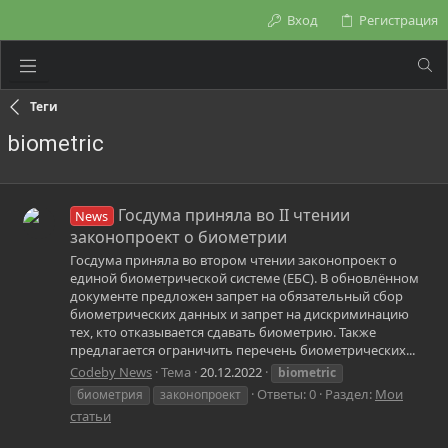
Вход
Регистрация
Теги
biometric
Госдума приняла во II чтении
News
законопроект о биометрии
Госдума приняла во втором чтении законопроект о
единой биометрической системе (ЕБС). В обновлённом
документе предложен запрет на обязательный сбор
биометрических данных и запрет на дискриминацию
тех, кто отказывается сдавать биометрию. Также
предлагается ограничить перечень биометрических...
Codeby News
Тема
20.12.2022
biometric
Ответы: 0
Раздел:
Мои
биометрия
законопроект
статьи