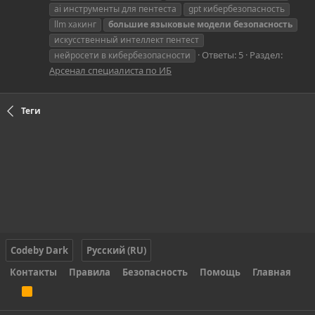
ai инструменты для пентеста
gpt кибербезопасность
llm хакинг
большие
языковые
модели
безопасность
искусственный интеллект пентест
Ответы: 5
Раздел:
нейросети в кибербезопасности
Арсенал специалиста по ИБ
Теги
Codeby Dark
Русский (RU)
Контакты
Правила
Безопасность
Помощь
Главная
R
S
S