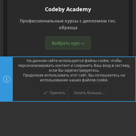
Codeby Academy
Профессиональные курсы с дипломом гос.
образца
Выбрать курс
→
На данном сайте используются файлы cookie, чтобы
персонализировать контент и сохранить Ваш вход в систему,
если Вы зарегистрируетесь.
Продолжая использовать этот сайт, Вы соглашаетесь на
использование наших файлов cookie.
®
Community platform by XenForo
© 2010-2026 XenForo Ltd.
Перевод
®
от Jumuro
Принять
Узнать больше....
Верх
Низ
XenPorta 2 PRO
© Jason Axelrod of
8WAYRUN