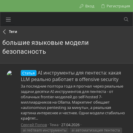
Вход
Регистрация
Теги
большие языковые модели
безопасность
AI инструменты для пентеста: какая
Статья
LLM реально работает в offensive security
За последние полтора года я прогнал через реальные
задачи десятки AI инструментов для пентеста - от
облачных frontier-моделей до self-hosted 7-
миллиардников на Ollama. Маркетинг обещает
«autonomous pentesting за минуты», а реальная
картина интереснее и честнее. Одни модели стабильно
крафтят...
Сергей Попов
Тема
27.04.2026
ai red team инструменты
ai автоматизация пентеста