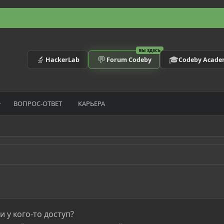
ВЫ ЗДЕСЬ
🔬
💬
🎓
HackerLab
Forum Codeby
Codeby Acad
ВОПРОС-ОТВЕТ
КАРЬЕРА
ли у кого-то доступ?