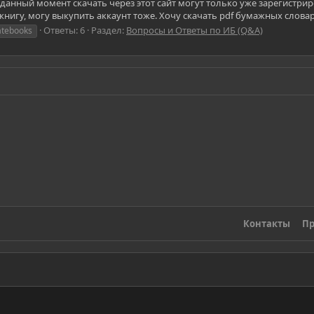
 данный момент скачать через этот сайт могут только уже зарегистриро
нигу, могу выкупить аккаунт тоже. Хочу скачать pdf бумажных словаре
Ответы: 6
Раздел:
Вопросы и Ответы по ИБ (Q&A)
atebooks
Контакты
Пр