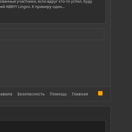
ванные участники, если вдруг кто-то успел, буду
й ABBYY Lingvo. К примеру один...
R
авила
Безопасность
Помощь
Главная
S
S