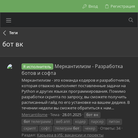
Вход
Регистрация
Теги
бот вк
Меркантилизм - Разработка
Я исполнитель
ботов и софта
Меркантилизм - это команда кодеров и разработчиков,
которая отважно выполняет поставленные задачи на
Python и других языках программирования. Помимо
разработки скрипта по запросу, вы сможете получить
расписанный гайд по его установке на вашем дедике. В
течении недели вы сможете обратиться к нам...
Mercantilisme
Тема
28.01.2025
бот
вк
бот
телеграмм
веб апп
кодер
парсер
питон
Ответы: 34
скрипт
софт
телеграм
бот
чекер
Раздел:
Карьера в ИБ: вакансии и проекты