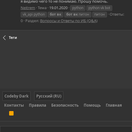
я видимо чего то не понимаю. Прошу помочь.
Neitrem
Тема
19.01.2020
python
python vk bot
Ответы:
vk_api python
бот
вк
бот
вк
питон
питон
0
Раздел:
Вопросы и Ответы по ИБ (Q&A)
Теги
Codeby Dark
Русский (RU)
Контакты
Правила
Безопасность
Помощь
Главная
R
S
S