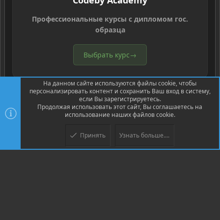
Codeby Academy
Профессиональные курсы с дипломом гос.
образца
Выбрать курс
→
На данном сайте используются файлы cookie, чтобы
персонализировать контент и сохранить Ваш вход в систему,
если Вы зарегистрируетесь.
Продолжая использовать этот сайт, Вы соглашаетесь на
использование наших файлов cookie.
®
Community platform by XenForo
© 2010-2026 XenForo Ltd.
Перевод
®
от Jumuro
Принять
Узнать больше....
Верх
Низ
XenPorta 2 PRO
© Jason Axelrod of
8WAYRUN