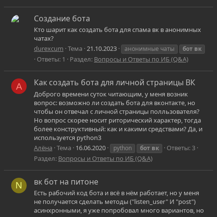
Создание бота
Кто шарит как создать бота для спама вк в анонимных
чатах?
durexcum
Тема
21.10.2023
анонимные чаты
бот
вк
Ответы: 1
Раздел:
Вопросы и Ответы по ИБ (Q&A)
Как создать бота для личной страницы ВК
А
Доброго времени суток читающим, у меня возник
вопрос: возможно ли создать бота для вконтакте, но
чтобы он отвечал с личной страницы полльзователя?
Но вопрос скорее носит риторический характер, тогда
более конструктивный: как и какими средствами? Да, и
используется python3
Алёна
Тема
16.06.2020
Ответы: 3
python
бот
вк
Раздел:
Вопросы и Ответы по ИБ (Q&A)
вк бот на питоне
N
Есть рабочий код бота и всё в нём работает, но у меня
не получается сделать методы ("listen_user" И "post")
асинхронными, я уже попробовал много вариантов, но