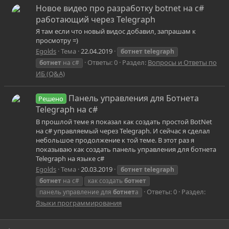
Новое видео про разработку botnet на c#
работающий через Telegraph
Я там если что новый видос добавил, запрашам к
просмотру =)
Egolds
Тема
22.04.2019
ботнет
telegraph
Ответы: 0
Раздел:
Вопросы и Ответы по
ботнет
на c#
ИБ (Q&A)
Панель управления для Ботнета
Решено
Telegraph на c#
В прошлой теме я показал как создать простой BotNet
на c# управляемый через Telegraph. И сейчас я сделал
небольшое продолжение к той теме. В этот раз я
показываю как создать панель управления для ботнета
Telegraph на языке c#
Egolds
Тема
20.03.2019
ботнет
telegraph
ботнет
на c#
как создать
ботнет
Ответы: 0
Раздел:
панель управление для
ботнет
а
Языки программирования