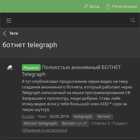
Вход
Регистрация
Теги
ботнет telegraph
Полностью анонимный БОТНЕТ
Решено
Telegraph
Я тут опубликовал продолжение серии видео на тему
создания анонимного ботнета, который работает через
Telegraph написанный на языке программирования C#.
Запрашам к просмотру, люди добрые. Ставь лайк
этому видео если у тебя большой член XDD * сори за
такую шутку))
Egolds
Тема
26.05.2019
telegraph
ботнет
Ответы: 0
Раздел:
ботнет
telegraph
ботнет
на c#
Общение и нетворкинг