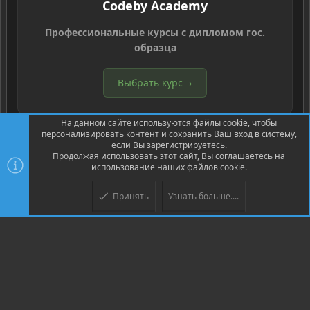
Codeby Academy
Профессиональные курсы с дипломом гос.
образца
Выбрать курс
→
На данном сайте используются файлы cookie, чтобы
персонализировать контент и сохранить Ваш вход в систему,
если Вы зарегистрируетесь.
Продолжая использовать этот сайт, Вы соглашаетесь на
использование наших файлов cookie.
®
Community platform by XenForo
© 2010-2026 XenForo Ltd.
Перевод
®
от Jumuro
Принять
Узнать больше....
Верх
Низ
XenPorta 2 PRO
© Jason Axelrod of
8WAYRUN