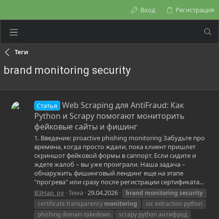
Вход
Регистрация
Теги
brand monitoring security
Web Scraping для AntiFraud: Как
Статья
Python и Scrapy помогают мониторить
фейковые сайты и фишинг
1. Введение: proactive phishing monitoring Забудьте про
времена, когда просто ждали, пока клиент пришлет
скриншот фейковой формы в саппорт. Если сидите и
ждете жалоб – вы уже проиграли. Наша задача –
обнаружить фишинговый лендинг еще на этапе
"прогрева" или сразу после регистрации сертификата...
B3Hap_py
Тема
29.04.2026
brand
monitoring
security
certificate transparency
monitoring
ioc extraction python
phishing domain takedown
scrapy python антифрод