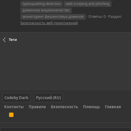
typosquatting detection
web scraping anti-phishing
доменное мошенничество
Ответы: 0
Раздел:
мониторинг фишинговых доменов
Безопасность веб-приложений
Теги
Codeby Dark
Русский (RU)
Контакты
Правила
Безопасность
Помощь
Главная
R
S
S