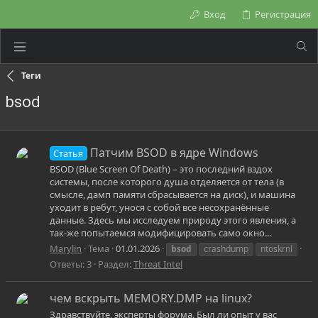
Вход
Регистрация
Теги
bsod
Патчим BSOD в ядре Windows
Статья
BSOD (Blue Screen Of Death) – это последний вздох
системы, после которого душа отделяется от тела (в
смысле, дамп памяти сбрасывается на диск), и машина
уходит в ребут, унося с собой все несохранённые
данные. Здесь мы исследуем природу этого явления, а
так-же попытаемся модифицировать само окно...
Marylin
Тема
01.01.2026
bsod
crashdump
ntoskrnl
Ответы: 3
Раздел:
Threat Intel
чем вскрыть MEMORY.DMP на linux?
Здравствуйте, эксперты форума. Был ли опыт у вас