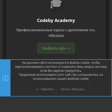
🎓
Codeby Academy
Профессиональные курсы с дипломом гос.
образца
Выбрать курс
→
На данном сайте используются файлы cookie, чтобы
персонализировать контент и сохранить Ваш вход в систему,
если Вы зарегистрируетесь.
Продолжая использовать этот сайт, Вы соглашаетесь на
использование наших файлов cookie.
®
Community platform by XenForo
© 2010-2026 XenForo Ltd.
Перевод
®
от Jumuro
Принять
Узнать больше....
Верх
Низ
XenPorta 2 PRO
© Jason Axelrod of
8WAYRUN