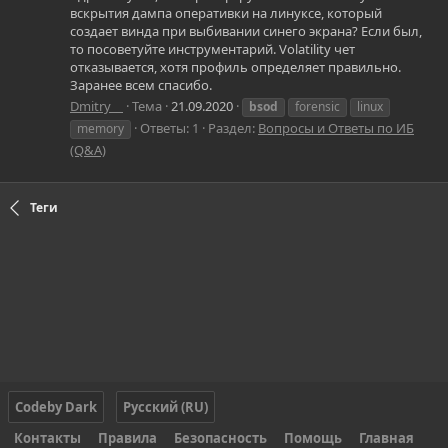
вскрытия дампа оперативки на линуксе, который
создает винда при выбивании синего экрана? Если был,
то посоветуйте инструментарий. Volatility чет
отказывается, хотя профиль определяет правильно.
Заранее всем спасибо.
Dmitry__
Тема
21.09.2020
bsod
forensic
linux
Ответы: 1
Раздел:
Вопросы и Ответы по ИБ
memory
(Q&A)
Теги
Codeby Dark
Русский (RU)
Контакты
Правила
Безопасность
Помощь
Главная