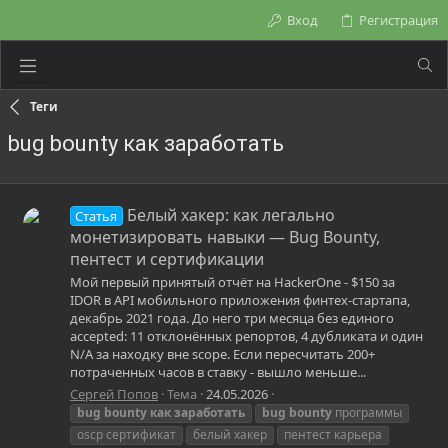
Вход
Регистрация
Теги
bug bounty как заработать
Белый хакер: как легально
Статья
монетизировать навыки — Bug Bounty,
пентест и сертификации
Мой первый принятый отчёт на HackerOne - $150 за
IDOR в API мобильного приложения финтех-стартапа,
декабрь 2021 года. До него три месяца без единого
accepted: 11 отклонённых репортов, 4 дубликата и один
N/A за находку вне scope. Если пересчитать 200+
потраченных часов в ставку - вышло меньше...
Сергей Попов
Тема
24.05.2026
bug
bounty
как
заработать
bug
bounty
программы
oscp сертификат
белый хакер
пентест карьера