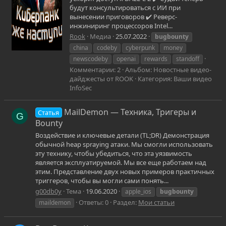
будут консультироваться с ИИ при
вынесении приговоров ✔️ Реверс-
инжиниринг процессоров Intel...
Rook
Медиа
25.07.2022
bugbounty
china
codeby
cyberpunk
money
newscodeby
openai
rewards
standoff
Комментарии: 2
Альбом: Новостные видео-
дайджесты от ROOK
Категория: Ваши видео
InfoSec
MailDemon — Техника, Тригеры и
Статья
G
Bounty
Воздействие и ключевые детали (TL;DR) Демонстрация
обычной heap spraying атаки. Мы смогли использовать
эту технику, чтобы убедиться, что эта уязвимость
является эксплуатируемой. Мы все еще работаем над
этим. Представление двух новых примеров практичных
триггеров, чтобы вы могли сами понять...
g00db0y
Тема
19.06.2020
apple_ios
bugbounty
Ответы: 0
Раздел:
Мои статьи
maildemon