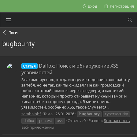
Вход
Регистрация
Теги
bugbounty
Dalfox: Поиск и обнаружение XSS
Статья
уязвимостей
Знакомо чувство, когда инструмент делает твою работу
за тебя, но не так, как ты ожидал? Не как громоздкий
робот, который ломится через все двери, а как тихий
напарник, который просто открывает нужный замок и
кивает тебе в сторону прохода. В мире поиска
уязвимостей, особенно XSS, такое случается...
samhainhf
Тема
26.01.2026
bugbounty
cybersecurity
Ответы: 0
Раздел:
Безопасность
dalfox
pentest
xss
веб-приложений