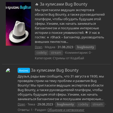
🔥 За кулисами Bug Bounty
Мы пригласили ведущих экспертов в
области Bug Bounty, а также руководителей
платформ, чтобы обсудить будущее этой
сферы. Узнаем, как начать заниматься
багхантингом и послушаем интересные
истории о поиске уязвимостей. 🌟 У нас в
гостях: 🔹 r0hack – Багхантер, руководитель
внешних пентестов...
Dzen
Медиа
31.08.2023
bugbounty
Комментарии: 0
codeby
stream
Категория: Стримы от Кодебай
За кулисами Bug Bounty
Анонс
Друзья, рады вам сообщить, что 31 августа в 19:00, мы
проведём стрим на тему проблем и развития Bug
Bounty! Мы пригласили ведущих экспертов в области
Bug Bounty, а также руководителей платформ, чтобы
обсудить будущее этой сферы. Узнаем, как начать
заниматься багхантингом и послушаем интересные...
Dzen
Тема
29.08.2023
bugbounty
codeby
stream
Ответы: 1
Раздел:
Общение и нетворкинг