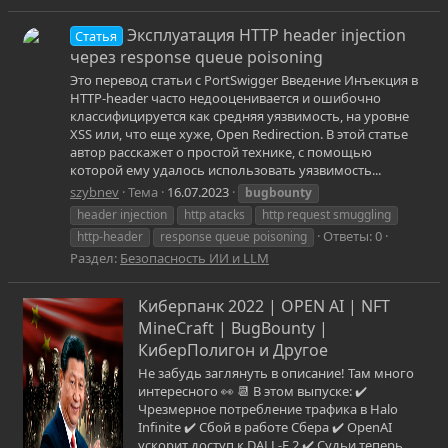
Эксплуатация HTTP header injection
Статья
через response queue poisoning
Это перевод статьи с PortSwigger Введение Инъекция в
HTTP-header часто недооценивается и ошибочно
классифицируется как средняя уязвимость, на уровне
XSS или, что еще хуже, Open Redirection. В этой статье
автор расскажет о простой технике, с помощью
которой ему удалось использовать уязвимость...
szybnev
Тема
16.07.2023
bugbounty
header injection
http atacks
http request smuggling
Ответы: 0
http-header
response queue poisoning
Раздел:
Безопасность ИИ и LLM
Киберпанк 2022 | OPEN AI | NFT
MineCraft | BugBounty |
КиберПолигон и Другое
Не забудь заглянуть в описание! Там много
интересного 👀 📆 В этом выпуске: ✔️
Чрезмерное потребление трафика в Halo
Infinite ✔️ Сбой в работе Сбера ✔️ OpenAI
ускорит доступ к DALL-E 2 ✔️ Судьи теперь