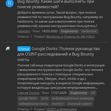
Bug Bounty. Какие шаги выполнять при
R
поиске уязвимостей?
Доброго времени суток. Такой вопрос, при поиске
уязвимостей по программам Bug Bounty, например из
hackerone, то какие шаги выполняете при поиске
уязвимостей, какими инструментами пользуетесь?
radaram
Тема
18.03.2020
bugbounty
hackerone
Ответы: 1
Раздел:
Вопросы и Ответы по ИБ (Q&A)
Google Dorks: Полное руководство
Статья
для OSINT-расследований и Bug Bounty
охоты
Полная таблица операторов Google Dorks и интеграция
с внешними инструментами Google Dorks - это техника
расширенного поиска с помощью специальных
операторов (site:, filetype:, inurl:, intitle: и др.),
позволяющая находить в индексе Google информацию,
которую владельцы сресурсов непреднамеренно...
Сергей Попов
Тема
17.07.2025
bugbounty
ctf
google dorks
osint
информационная разведка
кибербезопасность
пентест
этичный хакинг
Ответы: 7
Раздел:
OSINT и Форензика