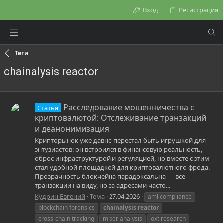
Вход
Регистрация
Теги
chainalysis reactor
Расследование мошенничества с
Статья
криптовалютой: Отслеживание транзакций
и деанонимизация
Крипторынок уже давно перестал быть игрушкой для
энтузиастов: он встроился в финансовую реальность,
оброс инфраструктурой и регуляцией, но вместе с этим
стал удобной площадкой для криптовалютного фрода.
Прозрачность блокчейна парадоксальна — все
транзакции на виду, но за адресами часто...
Кудрин Евгений
Тема
27.04.2026
aml compliance
blockchain forensics
chainalysis
reactor
cross-chain tracking
mixer analysis
oxt research