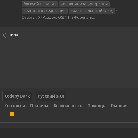
блокчейн-анализ
деанонимизация крипты
крипто-расследование
криптовалютный фрод
Ответы: 0
Раздел:
OSINT и Форензика
Теги
Codeby Dark
Русский (RU)
Контакты
Правила
Безопасность
Помощь
Главная
R
S
S