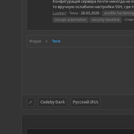
Конфигурация сервера почти никогда не л
то вручную ослабили настройки SSH, где-т
Luxkerr
Тема
26.03.2026
ansible hardening
Отве
secops automation
security baseline
Форум
Теги
Codeby Dark
Русский (RU)