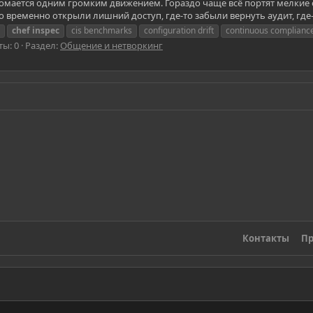
омается одним громким движением. Гораздо чаще всё портят мелкие 
о временно открыли лишний доступ, где-то забыли вернуть аудит, где-т
chef
inspec
cis benchmarks
configuration drift
continuous complianc
ты: 0
Раздел:
Общение и нетворкинг
Контакты
Пр