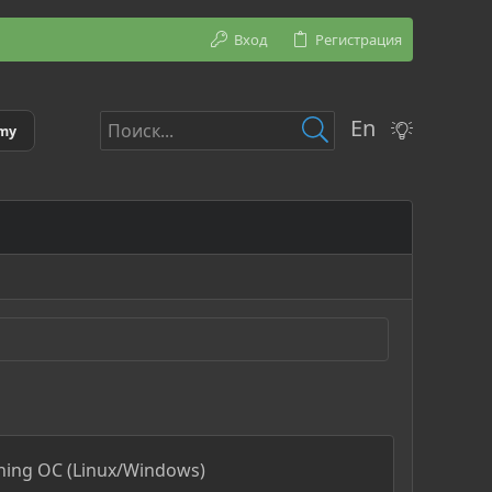
Вход
Регистрация
En
emy
ing ОС (Linux/Windows)