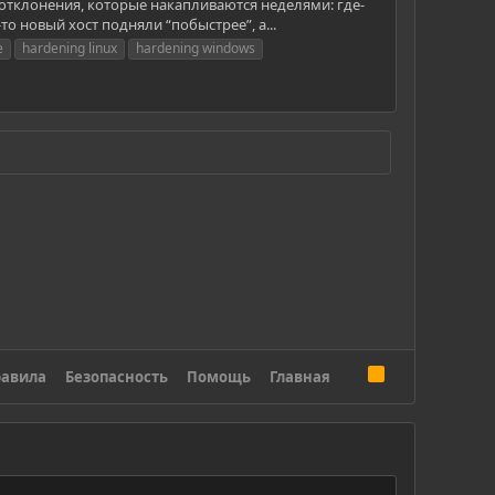
отклонения, которые накапливаются неделями: где-
о новый хост подняли “побыстрее”, а...
e
hardening linux
hardening windows
R
авила
Безопасность
Помощь
Главная
S
S