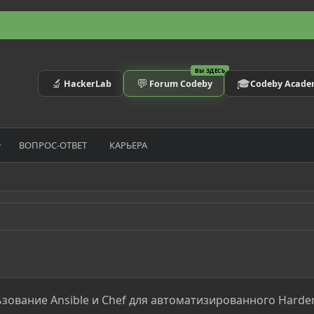
ВЫ ЗДЕСЬ
🔬
💬
🎓
HackerLab
Forum Codeby
Codeby Acad
ВОПРОС-ОТВЕТ
КАРЬЕРА
зование Ansible и Chef для автоматизированного Harden