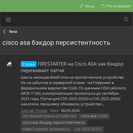
Вход
Регистрация
Теги
cisco asa бэкдор персистентность
FIRESTARTER на Cisco ASA: как бэкдор
Статья
переживает патчи
Шесть месяцев dwell time на пропатченном устройстве.
Не на забытом в серверной хламе - на Firepower в
федеральном ведомстве США. По данным CISA (advisory
AR26-113A), компрометация произошла до сентября
2025 года. Патчи для CVE-2025-20333 и CVE-2025-20362
накатили, прошивку обновили, устройство...
Сергей Попов
Тема
06.05.2026
apt периметровые устройства
cisco
asa
rootkit
cisco
asa
бэкдор
персистентность
cisco
firepower уязвимость
cve-2025-20333