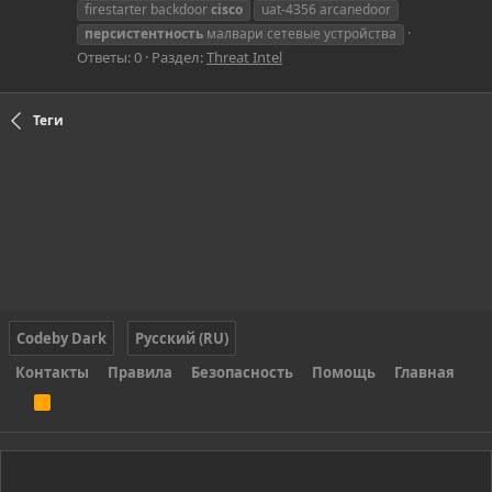
firestarter backdoor
cisco
uat-4356 arcanedoor
персистентность
малвари сетевые устройства
Ответы: 0
Раздел:
Threat Intel
Теги
Codeby Dark
Русский (RU)
Контакты
Правила
Безопасность
Помощь
Главная
R
S
S